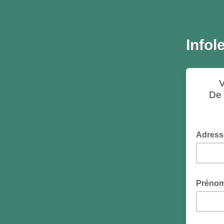
Infol
V
De 
Adress
Préno