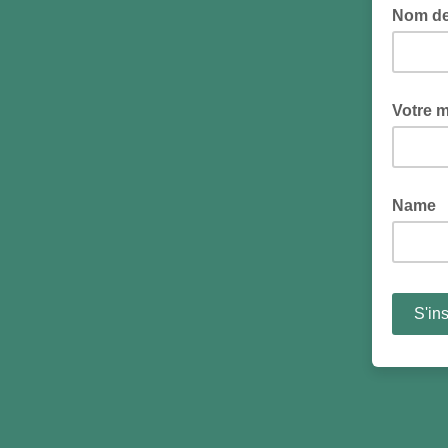
Nom de
Votre m
Name